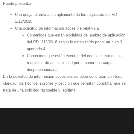
Puede presentar:
Una queja relativa al cumplimiento de los requisitos del RD
1112/2018
Una solicitud de información accesible relativa a:
Contenidos que están excluidos del ámbito de aplicación
del RD 1112/2018 según lo establecido por el artículo 3,
apartado 4.
Contenidos que están exentos del cumplimiento de los
requisitos de accesibilidad por imponer una carga
desproporcionada.
En la solicitud de información accesible, se debe concretar, con toda
claridad, los hechos, razones y petición que permitan constatar que se
trata de una solicitud razonable y legítima.