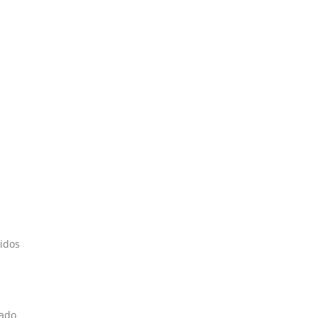
idos
zado